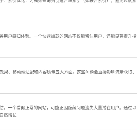
入手：索引优化‌：为高频查询列创建合适索引（如联合索引），避免过度
用户感知体验‌。一个快速加载的网站不仅能留住用户，还能显著提升搜索
效果、移动端适配和内容质量五大方面‌。这些问题会直接影响流量获取、用
‌。一个看似正常的网站，可能正因隐藏问题流失大量潜在用户。通过以下
自然增长