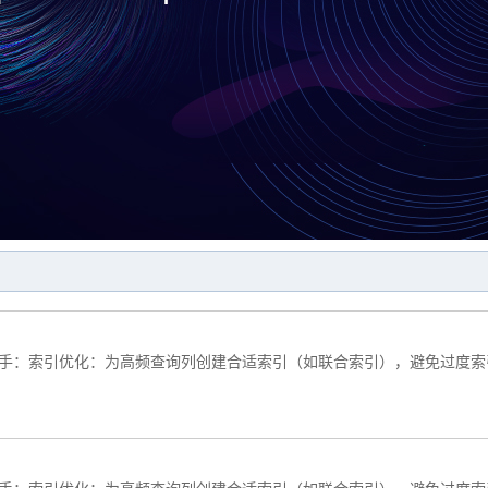
入手：索引优化‌：为高频查询列创建合适索引（如联合索引），避免过度