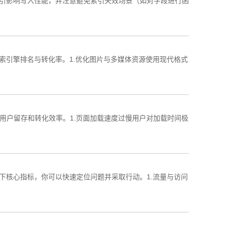
索引影响写入性能，并注意避免索引失效场景（如对字段进行函
引擎排名与转化率。1.‌优化图片与多媒体资源‌使用现代格式
户留存和转化效率。1.‌页面加载速度过慢‌用户对加载时间极
核心指标，你可以快速定位问题并采取行动。1.‌流量与访问