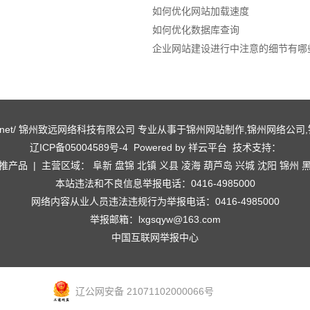
如何优化网站加载速度
如何优化数据库查询
企业网站建设进行中注意的细节有哪些
ww.lxqy.net/ 锦州致远网络科技有限公司 专业从事于
锦州网站制作
,
锦州网络公司
,
辽ICP备05004589号-4
Powered by
祥云平台
技术支持：
推产品
| 主营区域：
阜新
盘锦
北镇
义县
凌海
葫芦岛
兴城
沈阳
锦州
本站违法和不良信息举报电话：0416-4985000
网络内容从业人员违法违规行为举报电话：0416-4985000
举报邮箱：lxgsqyw@163.com
中国互联网举报中心
辽公网安备 21071102000066号