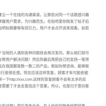
立一个在线的沟通渠道，让那些对同一个话题感兴趣
掌握用户需求，为兴趣而生。在贴吧里你刚发了帖子后
贴吧标题要够有招引力，用户才会点开进来观看，如若
当地的人遇到各种问题就会再次发问，那么咱们就可
在帮用户解决问题！然后到最后再把自己的宣扬一笔带
品在我国都是数一数二的产品，假如你想咨询，能够联
推行是很反感。现在应该这样答复，顾客才有可能依据
p://xxx.com.这样的答复顾客不会有太多的反
是需要了才会去查找这个答案，所以，也是归于意向客
的话题！然后发布出去，有人给你回复争辩那就更