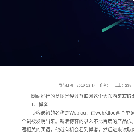
发布日期：
2019-12-14
作者：
点击：
235
网站推行的意图是经过互联网这个大东西来获取流
1、博客
博客最初的名称是Weblog，由web和log两个单
个词被发明出来。新浪博客的录入不比百度的产品低
题相关的词语，他就有机会看到博客，然后进来读取