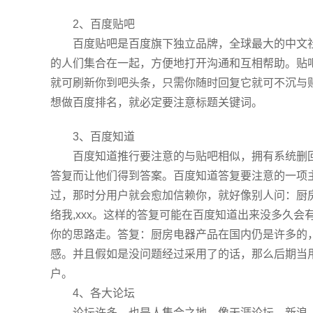
2、百度贴吧
百度贴吧是百度旗下独立品牌，全球最大的中文社
的人们集合在一起，方便地打开沟通和互相帮助。贴
就可刷新你到吧头条，只需你随时回复它就可不沉与
想做百度排名，就必定要注意标题关键词。
3、百度知道
百度知道推行要注意的与贴吧相似，拥有系统删回
答复而让他们得到答案。百度知道答复要注意的一项
过，那时分用户就会愈加信赖你，就好像别人问：厨
络我,xxx。这样的答复可能在百度知道出来没多久
你的思路走。答复：厨房电器产品在国内仍是许多的，我家
感。并且假如是没问题经过采用了的话，那么后期当
户。
4、各大论坛
论坛许多，也是人集合之地，像天涯论坛、新浪、