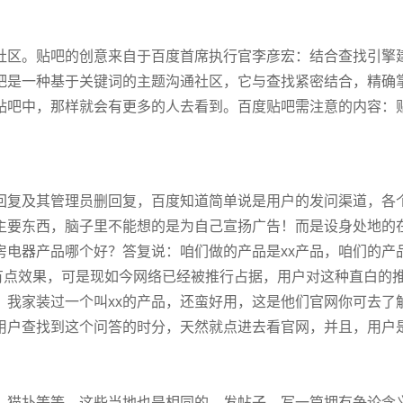
区。贴吧的创意来自于百度首席执行官李彦宏：结合查找引擎建
吧是一种基于关键词的主题沟通社区，它与查找紧密结合，精确
贴吧中，那样就会有更多的人去看到。百度贴吧需注意的内容：
复及其管理员删回复，百度知道简单说是用户的发问渠道，各个
主要东西，脑子里不能想的是为自己宣扬广告！而是设身处地的
房电器产品哪个好？答复说：咱们做的产品是xx产品，咱们的产
会有点效果，可是现如今网络已经被推行占据，用户对这种直白的
装过一个叫xx的产品，还蛮好用，这是他们官网你可去了解一下htt
用户查找到这个问答的时分，天然就点进去看官网，并且，用户
猫扑等等，这些当地也是相同的，发帖子，写一篇拥有争论含义