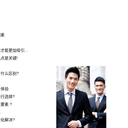
因素
能更加吸引...
点是关键!
什么区别?
户体验
行选择?
要素 ?
区
化解决?