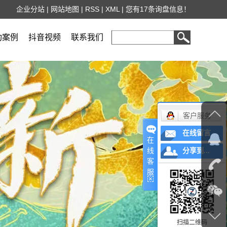
企业分站
|
网站地图
|
RSS
|
XML
|
您有
17
条询盘信息！
功案例
抖音视频
联系我们
客户服务
在线留言
在
线
分享到...
客
服
扫描二维码