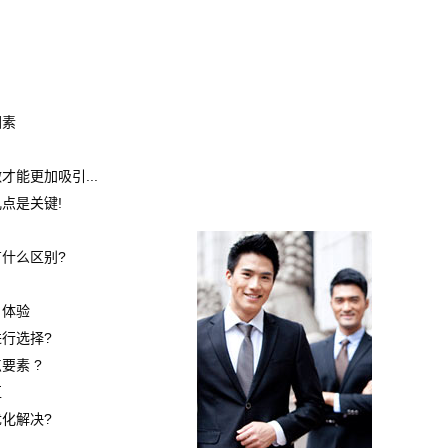
因素
能更加吸引...
点是关键!
什么区别?
户体验
行选择?
要素 ?
区
化解决?