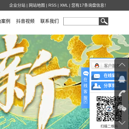
企业分站
|
网站地图
|
RSS
|
XML
|
您有
17
条询盘信息！
功案例
抖音视频
联系我们
客户服务
在线留言
在
线
分享到...
客
服
扫描二维码