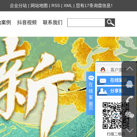
企业分站
|
网站地图
|
RSS
|
XML
|
您有
17
条询盘信息！
功案例
抖音视频
联系我们
客户服务
在线留言
在
线
分享到...
客
服
扫描二维码