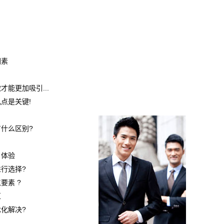
因素
能更加吸引...
点是关键!
什么区别?
户体验
行选择?
要素 ?
区
化解决?