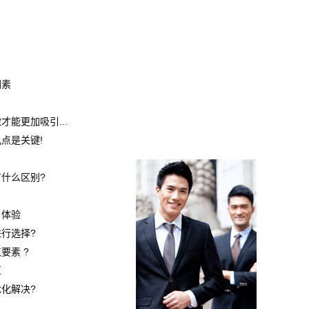
因素
能更加吸引...
点是关键!
什么区别?
户体验
行选择?
要素 ?
区
化解决?