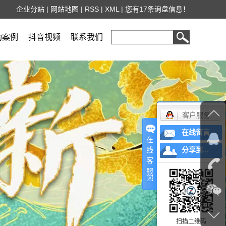
企业分站
|
网站地图
|
RSS
|
XML
|
您有
17
条询盘信息！
功案例
抖音视频
联系我们
客户服务
在线留言
在
线
分享到...
客
服
扫描二维码