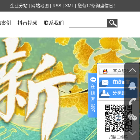
企业分站
|
网站地图
|
RSS
|
XML
|
您有
17
条询盘信息！
功案例
抖音视频
联系我们
客户服务
在线留言
在
线
分享到...
客
服
扫描二维码