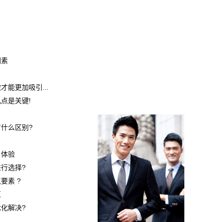
因素
能更加吸引...
点是关键!
什么区别?
户体验
行选择?
要素 ?
区
化解决?