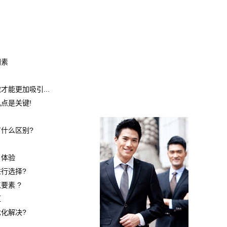
因素
能更加吸引...
点是关键!
什么区别?
户体验
行选择?
要素 ?
区
化解决?