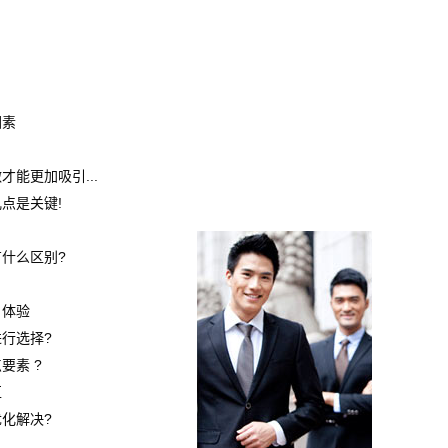
因素
能更加吸引...
点是关键!
什么区别?
户体验
行选择?
要素 ?
区
化解决?