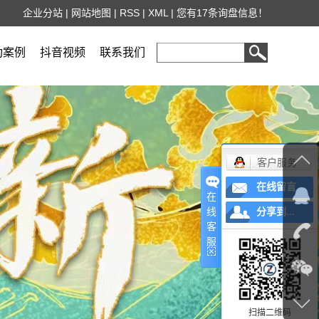
企业分站
|
网站地图
|
RSS
|
XML
|
您有
17
条询盘信息！
功案例
抖音视频
联系我们
客户服务
在线留言
在
线
分享到...
客
服
扫描二维码