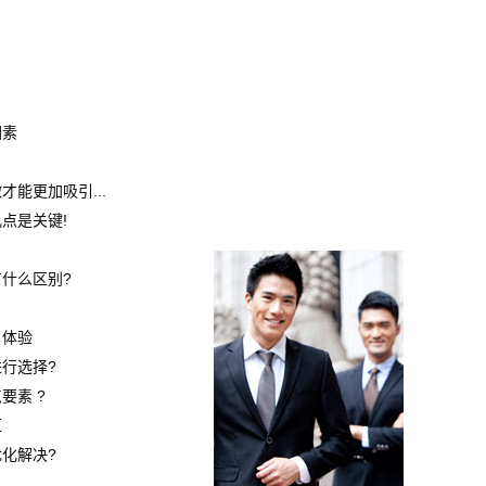
因素
能更加吸引...
点是关键!
什么区别?
户体验
行选择?
要素 ?
区
化解决?