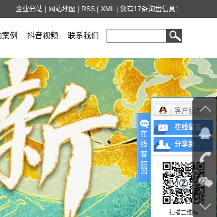
企业分站
|
网站地图
|
RSS
|
XML
|
您有
17
条询盘信息！
功案例
抖音视频
联系我们
客户服务
在线留言
在
线
分享到...
客
服
扫描二维码