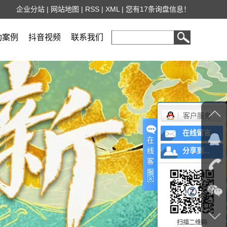
企业分站
|
网站地图
|
RSS
|
XML
|
您有
17
条询盘信息！
功案例
抖音视频
联系我们
客户服务
在线留言
在
线
分享到...
客
服
扫描二维码