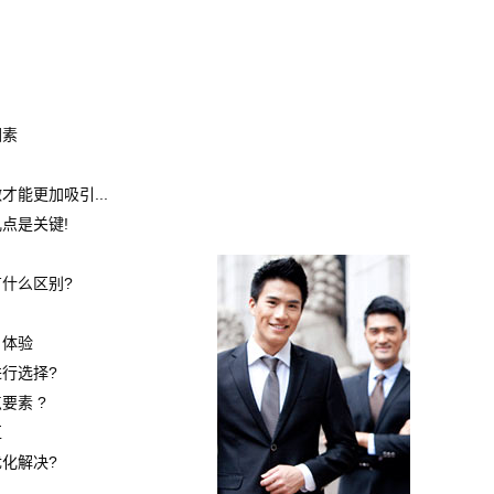
因素
能更加吸引...
点是关键!
什么区别?
户体验
行选择?
要素 ?
区
化解决?