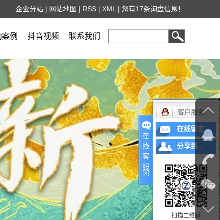
企业分站
|
网站地图
|
RSS
|
XML
|
您有
17
条询盘信息！
功案例
抖音视频
联系我们
客户服务
在线留言
在
线
分享到...
客
服
扫描二维码