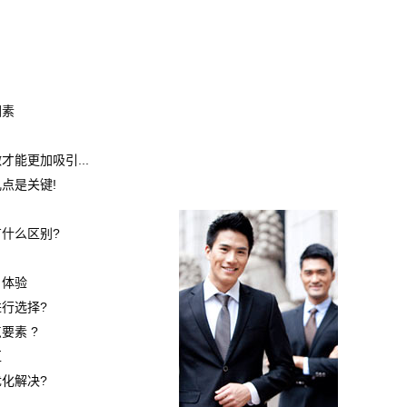
因素
能更加吸引...
点是关键!
什么区别?
户体验
行选择?
要素 ?
区
化解决?