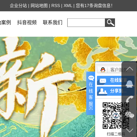
企业分站
|
网站地图
|
RSS
|
XML
|
您有
17
条询盘信息！
功案例
抖音视频
联系我们
客户服务
在线留言
在
线
分享到...
客
服
扫描二维码