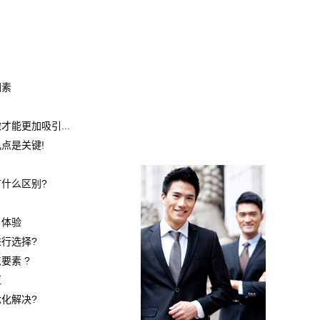
因素
能更加吸引...
点是关键!
什么区别?
户体验
行选择?
要素 ?
区
化解决?