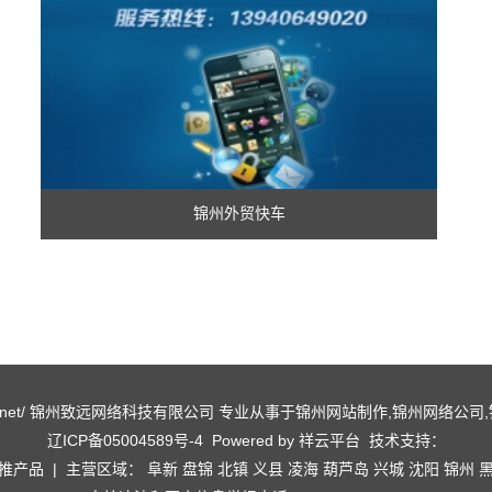
锦州外贸快车
ww.lxqy.net/ 锦州致远网络科技有限公司 专业从事于
锦州网站制作
,
锦州网络公司
,
辽ICP备05004589号-4
Powered by
祥云平台
技术支持：
推产品
| 主营区域：
阜新
盘锦
北镇
义县
凌海
葫芦岛
兴城
沈阳
锦州