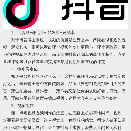
1、点赞量+评论量+ 转发量+完播率
对于抖音博主来说，视频的质量是立身之本。两段看似相近的视
频，观众其实一眼可以看出哪个视频的制作更用心，哪个更随意。更
用心的视频更忠诚的流量，而流量是抖音购物车的商业化基础。点赞
量和评论量以及转发量和完播率都是视频质量直观的评定!
2、懂账号定位
知道平台和粉丝喜欢什么，什么样的视频容易被点赞，账号定位
好之后，垂直输出这个方向的内容。品牌商要想制造更加吸引人的内
容，定位很重要。做抖音，一定不要忘记让你的视频好看，好玩，有
用。要站在用户的角度去输出视频，这样才会有人支持你的创作!
3、视频制作
懂一点短视频视频制作的法宝，在感官上超越其他同行。视频一
定要看起来高清高质，给人视觉上一种舒服的感觉。很多人都不知道
用什么软件拍摄，制作，甚至在抖音上求教，浪费大量的时间和精