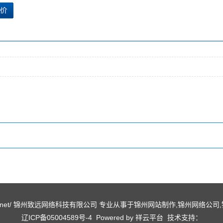
ww.lxqy.net/ 锦州致远网络科技有限公司 专业从事于
锦州网站制作
,
锦州网络公司
,
辽ICP备05004589号-4
Powered by
祥云平台
技术支持：