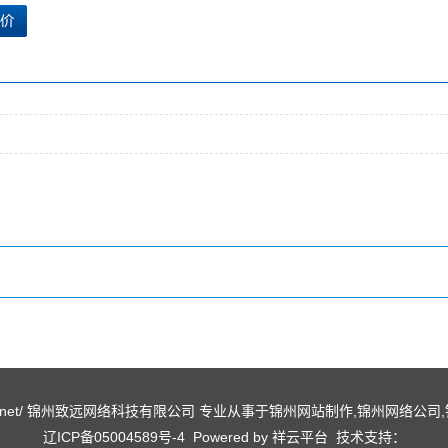
ww.lxqy.net/ 锦州致远网络科技有限公司 专业从事于
锦州网站制作
,
锦州网络公司
,
辽ICP备05004589号-4
Powered by
祥云平台
技术支持：