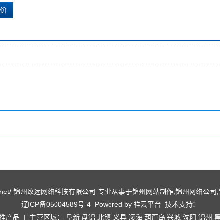
ww.lxqy.net/ 锦州致远网络科技有限公司 专业从事于
锦州网站制作
,
锦州网络公司
,
辽ICP备05004589号-4
Powered by
祥云平台
技术支持：
推产品
| 主营区域：
阜新
盘锦
北镇
义县
凌海
葫芦岛
兴城
沈阳
锦州